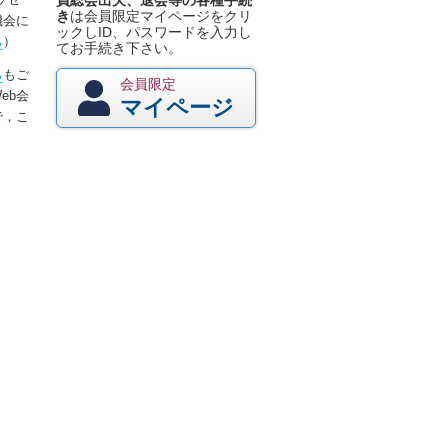
員総会出欠、退会等の各種手続
き
は会員限定マイページをクリ
機会に
ックしID、パスワードを入力し
ら
）
てお手続き下さい。
ら
もご
会員限定
eb会
マイページ
で，こ