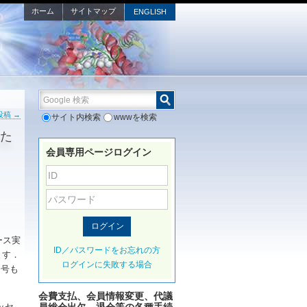
ホーム
サイトマップ
ENGLISH
Google 検索
投稿
→
サイト内検索
wwwを検索
した
会員専用ページログイン
ース実
ID／パスワードをお忘れの方
ます．
ログインに失敗する場合
今号も
会費支払、会員情報変更、代議
ッセ