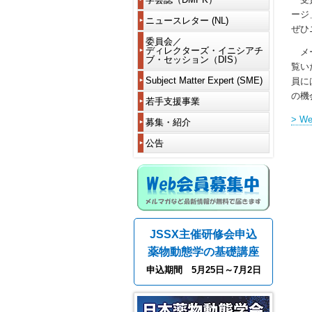
（理
代
賞
賞
員
ワ
写
と
事・
議
受
題
ージ
ー
真
は
監
ニュースレター (NL)
員・
ニ
賞
目
休
会
ク
ぜひ
一
事）
フ
ュ
者
一
会・
員
シ
投
覧
投
ェ
ー
現
委員会／
覧
各
海
情
ョ
稿
稿
代
ロ
ス
ディレクターズ・イニシアチ
令
在
種
外
メー
報
ッ
規
さ
議
ブ・セッション（DIS）
ー・
レ
和
の
学
委
在
の
プ
覧い
程
れ
員
各
タ
5
委
会
員
住
変
(WS)
る
種
ー
年
員
Subject Matter Expert (SME)
賞
会
届
員に
更
電
方
フ
会
に
度
会
等
シ
の機
子
へ
ェ
員
つ
学
DDS
規
デ
退
若手支援事業
代
過
ョ
投
ロ
い
令
会
過
定
ィ
会
議
去
ー
稿
編
ー
定
て
和
賞
去
Microphys
レ
> 
員
の
募集・紹介
研
ト
集
款･
6、
等
の
system
学
ク
会
推
支
究
コ
委
名
細
ニ
7
各
委
and
会
タ
員
薦
援
者・
公告
ー
員
誉
則
ュ
年
賞
員
iPS
賞
ー
資
事
大
ス
長
会
ー
度
受
会
等
ズ・
格
フ
業
学
(SC)
挨
員
歴
歴
ス
賞
New
推
イ
と
ェ
院
Web会員募集中
拶
代
代
レ
令
者
活
modality
薦
ニ
休
ロ
過
生
企
賛
の
の
タ
和
動
方
シ
会・
ー
去
募
業
編
助
役
役
ー
2、
令
報
レ
法
ア
海
公
の
集
若
集
会
員
員
一
3
和
告
ギ
テ
外
募
支
手
委
員
一
一
覧
年
4
ュ
DMPK
ィ
在
援
求
交
員
覧
覧
度
年
レ
賞
ブ・
住
会
事
人
流
JSSX主催研修会申込
と
NL
度
ー
セ
届
費
業
募
会
第
過
挨
連
平
学
シ
ッ
に
支
採
集
薬物動態学の基礎講座
18
去
拶
載
成
会
ョ
シ
関
払
用
関
期
の
企
30、
賞
ン
ョ
す
い
者
助
申込期間 5月25日～7月2日
連
会
会
事
画
令
等
ン
る
成
学
長
長
務
和
各
代
(DIS)
細
金
会
挨
挨
局・
編
元
賞
謝・
則
の
第40回年会（2025年）
情
拶
拶
DMPK
集
年
受
毒
紹
報