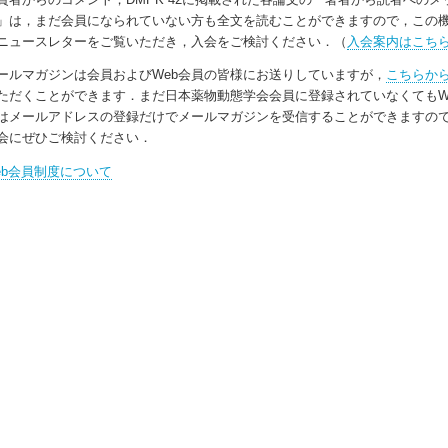
」は，まだ会員になられていない方も全文を読むことができますので，この
ニュースレターをご覧いただき，入会をご検討ください．（
入会案内はこち
ルマガジンは会員およびWeb会員の皆様にお送りしていますが，
こちらか
ただくことができます．まだ日本薬物動態学会会員に登録されていなくてもW
はメールアドレスの登録だけでメールマガジンを受信することができますの
会にぜひご検討ください．
iological
Web会員制度について