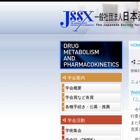
メインメニュー
メインコンテンツへ移動
サブコンテンツへ移動
HOM
投稿
学会案内
ニュ
学会概要
学
We
会
概
令
学会賞など各賞
受
（
ニ
要
和
賞
6
者
各種手続き・公募・推薦
入
今号
会
年
一
会
長
度
覧
案
行委
挨
学
内
学会活動
また
拶
会
過
賞
去
賛
充実
学術集会
年
一
役
役
等
の
助
会
覧
員
員・
各
受
会
受賞
学会誌（DMPK）
DMPK