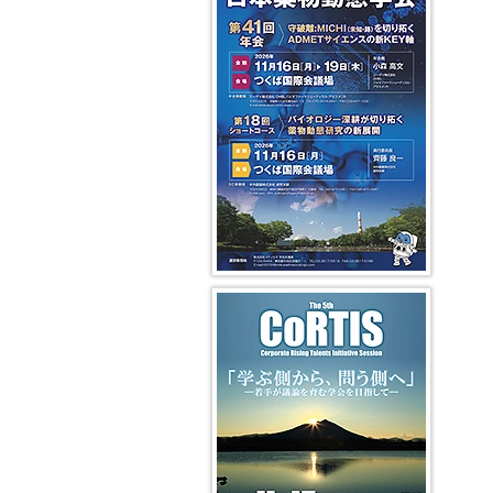
編
委
度
賞
性
介・
第
第
過
集
員
者
そ
過
過
17
5
去
局
長
平
有
の
去
去
期
代
の
挨
成
令
効
他
の
の
会
DMPK
DMPK
拶
28、
和
性・
年
学
長
編
編
29
3
安
広
会
術
挨
集
集
編
年
年
全
告
集
拶
委
委
集
度
度
性
募
過
会
員
員
委
学
集
去
第
長
長
員
平
会
分
の
利
16
挨
挨
成
賞
析・
ワ
益
期
拶
拶
NL
26、
等
イ
ー
相
会
（吉
著
27
各
メ
ク
反
長
成
第
過
作
年
賞
ー
シ
の
挨
浩
3
去
権
度
受
ジ
ョ
開
拶
一）
期
の
に
賞
ン
ッ
示
ニ
ニ
つ
平
者
グ
プ
に
第
第
ュ
ュ
い
成
(WS)
つ
15
4
ー
ー
て
18、
令
Modeling
い
期
代
ス
ス
19
和
and
第5回 CoRTIS
過
て
会
DMPK
レ
レ
Web
年
2
Systems
去
長
編
タ
タ
会
度
年
Pharmaco
の
挨
集
ー
ー
員
度
シ
拶
委
編
編
制
学
ト
ョ
員
集
集
度
会
ラ
ー
第
長
委
委
に
賞
ン
ト
14
挨
員
員
つ
等
ス
コ
期
拶
長
長
い
各
ポ
ー
会
（山
挨
挨
て
賞
ー
ス
長
崎
拶
拶
受
タ
(SC)
挨
浩
賞
ー
拶
史）
第
者
過
2