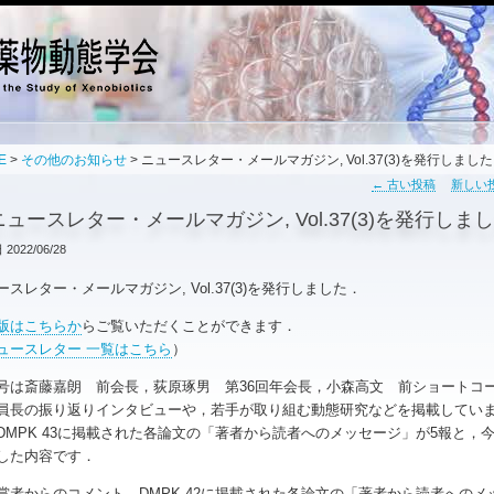
E
>
その他のお知らせ
> ニュースレター・メールマガジン, Vol.37(3)を発行しました
←
古い投稿
新しい
ニュースレター・メールマガジン, Vol.37(3)を発行しま
日
2022/06/28
ースレター・メールマガジン, Vol.37(3)を発行しました．
b版はこちらか
らご覧いただくことができます．
ュースレター 一覧はこちら
）
は斎藤嘉朗 前会長，荻原琢男 第36回年会長，小森高文 前ショートコ
員長の振り返りインタビューや，若手が取り組む動態研究などを掲載してい
DMPK 43に掲載された各論文の「著者から読者へのメッセージ」が5報と，
した内容です．
者からのコメント，DMPK 42に掲載された各論文の「著者から読者へのメ