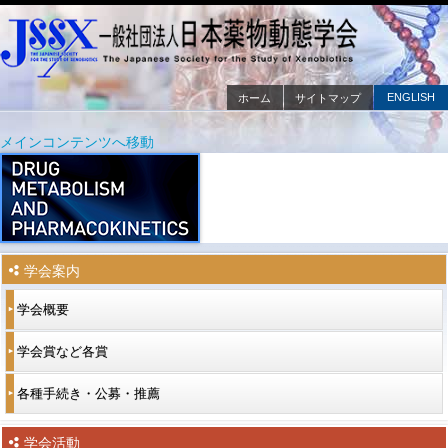
ENGLISH
ホーム
サイトマップ
メインメニュー
メインコンテンツへ移動
サブコンテンツへ移動
学会案内
学会概要
学会賞など各賞
各種手続き・公募・推薦
学会活動