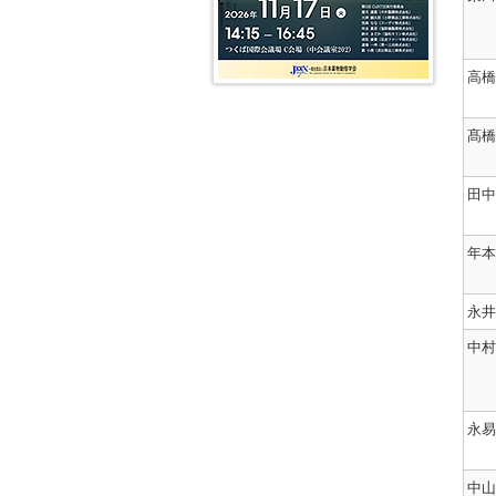
吸
去
第
第
期
令
収
の
13
3
ニ
和
ビ
期
代
ュ
元
動
ジ
会
DMPK
ー
年
態
ョ
高橋
長
編
ス
度
教
ン・
挨
集
レ
学
育・
シ
拶
委
タ
会
分
ン
員
ー
賞
野
髙橋
ポ
第
長
編
等
横
ジ
12
挨
集
各
断
ウ
期
拶
委
賞
ム
会
（玉
員
受
In
田中
(VS)
長
井
長
賞
vivo
挨
郁
挨
者
models
拶
巳）
拶
平
AI/
年本
第
第
第
成
機
11
2
1
30
械
期
代
期
年
学
会
DMPK
ニ
永井
度
習
長
編
ュ
学
に
挨
集
ー
会
よ
中村
拶
委
ス
賞
る
員
レ
等
薬
第
長
タ
各
物
10
挨
ー
賞
動
期
拶
編
受
態
永易
会
（千
集
賞
予
長
葉
委
者
測
挨
寛）
員
拶
長
平
中山
初
挨