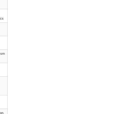
cs
ism
ion,