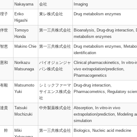
Nakayama
会社
Imaging
理子
Eriko
東レ株式会社
Drug metabolism enzymes
Higashi
伴世
Tomoyo
第一三共株式会社
Bioanalysis,
Drug-drug interaction,
Honda
metabolism enzymes
智恵
Makino Chie
第一三共株式会社
Drug metabolism enzymes,
Metabol
identification
憲和
Norikazu
バイオジェンジャ
Clinical pharmacokinetics,
In vitro-i
Matsunaga
パン株式会社
vivo extrapolation/
prediction,
Pharmacogenetics
有毅
Matsumoto
シミックファーマ
Drug-drug interaction,
Yuki
サイエンス株式会
Pharmacometrics,
Regulatory scie
社
達貴
Tatsuki
中外製薬株式会社
Absorption,
In vitro-in vivo
Mochizuki
extrapolation/
prediction,
Modeling a
simulation
 幹
Miki
第一三共株式会社
Biologics,
Nucleic acid medicine
Yokoyama