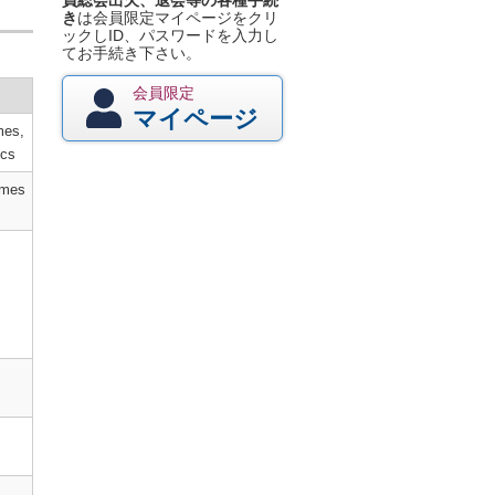
員総会出欠、退会等の各種手続
き
は会員限定マイページをクリ
ックしID、パスワードを入力し
てお手続き下さい。
会員限定
マイページ
mes,
cs
ymes