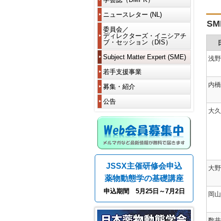
（理
代
賞
賞
員
ワ
写
と
事・
議
受
題
ー
真
は
監
ニュースレター (NL)
員・
ニ
賞
目
休
会
ク
一
事）
フ
ュ
者
S
一
会・
員
シ
投
覧
投
ェ
ー
現
委員会／
覧
各
海
情
ョ
稿
稿
代
ロ
ス
ディレクターズ・イニシアチ
令
在
種
外
報
ッ
規
さ
議
ブ・セッション（DIS）
ー・
レ
和
の
学
委
在
の
プ
程
れ
員
各
タ
5
委
会
員
住
変
(WS)
る
種
ー
年
員
Subject Matter Expert (SME)
賞
会
届
更
浅野
電
方
フ
会
に
度
会
等
シ
子
へ
ェ
員
つ
学
DDS
規
デ
退
若手支援事業
代
過
ョ
投
ロ
い
令
会
過
定
ィ
会
議
去
ー
稿
編
ー
定
て
和
賞
去
Microphys
内橋
レ
員
の
募集・紹介
研
ト
集
款･
6、
等
の
system
学
ク
会
推
支
究
コ
委
名
細
ニ
7
各
委
and
会
タ
員
薦
援
者・
公告
ー
員
誉
則
ュ
年
賞
員
iPS
賞
ー
資
事
大
ス
長
大久
会
ー
度
受
会
等
ズ・
格
フ
業
学
(SC)
挨
員
歴
歴
ス
賞
New
推
イ
と
ェ
院
拶
代
代
レ
令
者
活
modality
薦
ニ
休
ロ
過
生
企
賛
の
の
タ
和
動
方
シ
会・
ー
去
募
業
編
助
役
役
ー
2、
令
報
レ
法
ア
海
公
の
集
若
集
会
員
員
一
3
和
告
ギ
テ
外
募
支
手
委
員
一
一
覧
年
4
ュ
DMPK
ィ
在
援
求
交
員
覧
覧
度
年
レ
賞
ブ・
住
会
事
人
流
JSSX主催研修会申込
と
NL
度
ー
セ
大野
届
費
業
募
会
第
過
挨
連
平
学
シ
ッ
に
支
採
集
薬物動態学の基礎講座
18
去
拶
載
成
会
ョ
シ
関
払
用
関
期
の
企
30、
賞
ン
ョ
す
い
者
助
申込期間 5月25日～7月2日
連
会
会
岡山
事
画
令
等
ン
る
成
学
長
長
務
和
各
代
(DIS)
細
金
会
挨
挨
局・
編
元
賞
謝・
則
の
第41回年会（2026年）
情
拶
拶
DMPK
集
年
受
毒
紹
報
数井