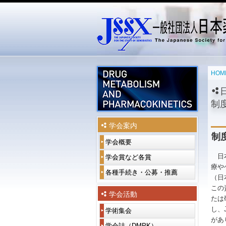
メインメニュー
メインコンテンツへ移動
サブコンテンツへ移動
HOM
日
制
学会案内
制
学会概要
学
会
日本
概
令
学会賞など各賞
受
要
和
賞
療や
6
者
各種手続き・公募・推薦
入
（日本
会
年
一
会
長
度
覧
案
この
挨
学
内
学会活動
たは
拶
会
過
賞
去
賛
し、
学術集会
年
一
役
役
等
の
助
会
覧
員
があ
員・
各
受
会
学会誌（DMPK）
DMPK