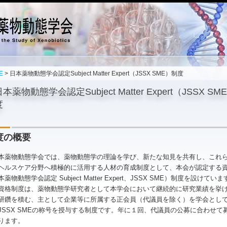
E
> 日本薬物動態学会認定Subject Matter Expert（JSSX SME）制度
本薬物動態学会認定Subject Matter Expert（JSSX SM
度
度の概要
薬物動態学会では、薬物動態学の理論を学び、新たな知見を共有し、これ
ヘルスケア分野へ積極的に活用する人材の育成制度として、本会が認定する
薬物動態学会認定 Subject Matter Expert、JSSX SME）制度を設けてい
資格制度は、薬物動態学研究者として本学会において継続的に研究業績を挙
研鑽を積む、主として企業等に所属する正会員（代議員を除く）を学会とし
JSSX SMEの称号を授与する制度です。年に１回、代議員の公募に合わせて
ります。