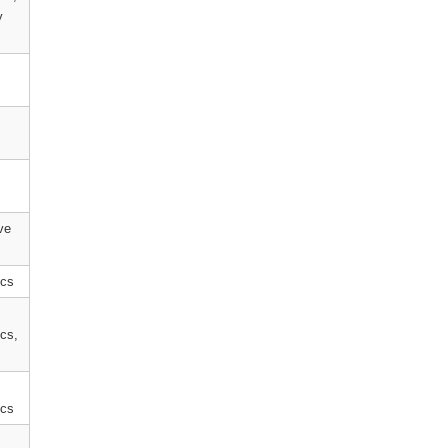
y
ve
cs
cs,
cs