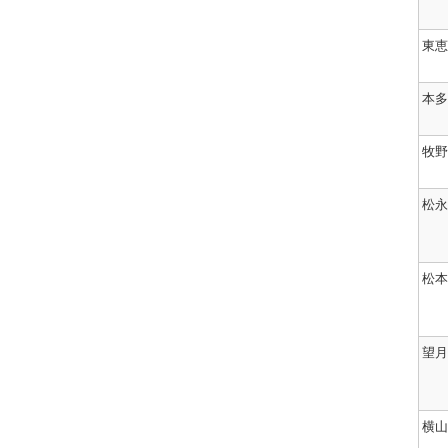
成
第
代
拶
29
9
DMPK
年
期
編
度
東恵
会
集
学
長
委
会
挨
員
賞
拶
長
本多
等
（林
各
第
正
賞
8
弘
受
牧野
期
教
賞
会
授）
者
長
の
挨
抱
平
松永
拶
負
成
28
第
年
7
度
期
学
松本
会
会
長
賞
挨
等
拶
各
賞
望月
受
賞
者
平
成
横山
27