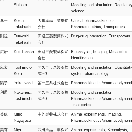
Shibata
Modeling and simulation,
Regulator
science
孝一
Koichi
大鵬薬品工業株式
Clinical pharmacokinetics,
Takahashi
会社
Pharmacometrics,
Transporters
剛視
Tsuyoshi
田辺三菱製薬株式
Drug-drug interaction,
Transporters
Takahashi
会社
広治
Koji Tanaka
田辺三菱製薬株式
Bioanalysis,
Imaging,
Metabolite
会社
identification
広太
Toshimoto
アステラス製薬株
Modeling and simulation,
Quantitati
Kota
式会社
system pharmacology
陽子
Yoko Nagai
第一三共株式会社
Pharmacokinetics/
pharmacodynami
利通
Nakamura
アステラス製薬株
Modeling and simulation,
Toshimishi
式会社
Pharmacokinetics/
pharmacodynami
Transporters
美穂
Miho
中外製薬株式会社
Animal experiments,
Imaging,
Nagayasu
Pharmacokinetics/
pharmacodynami
美有
Miyu
武田薬品工業株式
Animal experiments,
Bioanalysis,