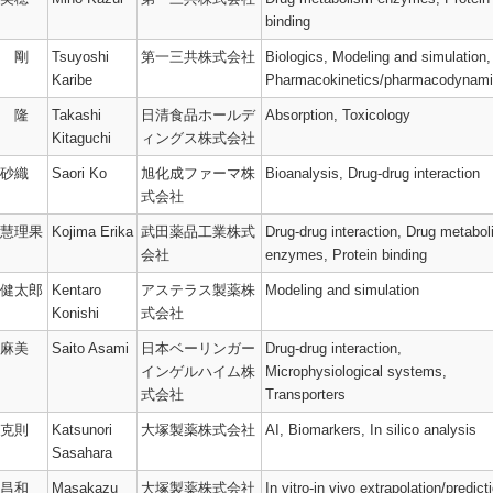
binding
 剛
Tsuyoshi
第一三共株式会社
Biologics,
Modeling and simulation,
Karibe
Pharmacokinetics/
pharmacodynami
 隆
Takashi
日清食品ホールデ
Absorption,
Toxicology
Kitaguchi
ィングス株式会社
砂織
Saori Ko
旭化成ファーマ株
Bioanalysis,
Drug-drug interaction
式会社
慧理果
Kojima Erika
武田薬品工業株式
Drug-drug interaction,
Drug metabol
会社
enzymes,
Protein binding
健太郎
Kentaro
アステラス製薬株
Modeling and simulation
Konishi
式会社
logy
麻美
Saito Asami
日本ベーリンガー
Drug-drug interaction,
インゲルハイム株
Microphysiological systems,
式会社
Transporters
克則
Katsunori
大塚製薬株式会社
AI,
Biomarkers,
In silico analysis
Sasahara
昌和
Masakazu
大塚製薬株式会社
In vitro-in vivo extrapolation/
predict