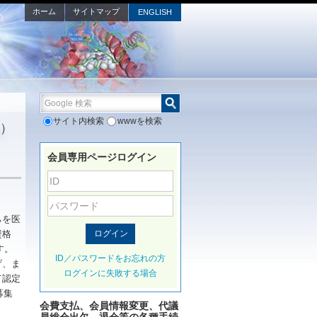
ホーム
サイトマップ
ENGLISH
Google 検索
サイト内検索
wwwを検索
E）
会員専用ページログイン
らを医
資格
ます。
ID／パスワードをお忘れの方
げ、ま
ログインに失敗する場合
て認定
募集
会費支払、会員情報変更、代議