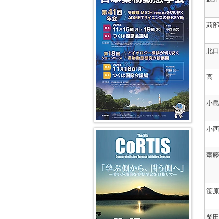
編
委
度
賞
性
介・
第
第
過
集
員
者
そ
過
過
17
5
去
局
長
平
有
の
去
去
期
代
の
挨
成
令
効
他
苅部
の
の
会
DMPK
DMPK
拶
28、
和
性・
年
学
長
編
編
29
3
安
広
会
術
挨
集
集
編
年
年
全
告
集
拶
委
委
集
度
度
性
北口
募
過
会
員
員
委
学
集
去
第
長
長
員
平
会
分
の
利
16
挨
挨
成
賞
析・
ワ
益
期
拶
拶
NL
26、
等
イ
高 
ー
相
会
（吉
著
27
各
メ
ク
反
長
成
第
過
作
年
賞
ー
シ
の
挨
浩
3
去
権
度
受
ジ
ョ
開
拶
一）
期
小島
の
に
賞
ン
ッ
示
ニ
ニ
つ
平
者
グ
プ
に
第
第
ュ
ュ
い
成
(WS)
つ
15
4
ー
ー
て
18、
令
Modeling
小西
い
期
代
ス
ス
19
和
and
第5回 CoRTIS
過
て
会
DMPK
レ
レ
Web
年
2
Systems
去
長
編
タ
タ
会
度
年
Pharmaco
の
挨
集
ー
ー
員
度
齋藤
シ
拶
委
編
編
制
学
ト
ョ
員
集
集
度
会
ラ
ー
第
長
委
委
に
賞
ン
ト
14
挨
員
員
つ
等
ス
コ
期
拶
長
長
い
各
ポ
ー
笹原
会
（山
挨
挨
て
賞
ー
ス
長
崎
拶
拶
受
タ
(SC)
挨
浩
賞
ー
拶
史）
第
者
柴田
過
2