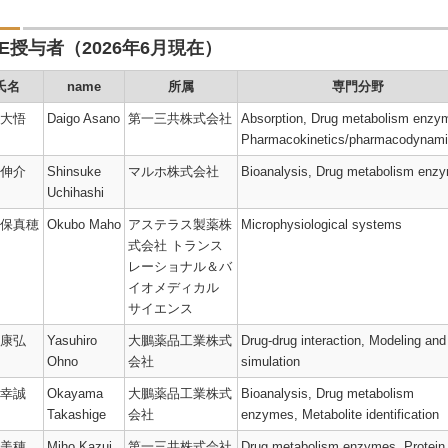
ME授与者（2026年6月現在）
氏名
name
所属
専門分野
大悟
Daigo Asano
第一三共株式会社
Absorption,
Drug metabolism enzy
Pharmacokinetics/
pharmacodynami
iological
伸介
Shinsuke
マルホ株式会社
Bioanalysis,
Drug metabolism enz
Uchihashi
保真穂
Okubo Maho
アステラス製薬株
Microphysiological systems
式会社 トランス
レーショナル＆バ
イオメディカル
サイエンス
康弘
Yasuhiro
大鵬薬品工業株式
Drug-drug interaction,
Modeling and
Ohno
会社
simulation
幸誠
Okayama
大鵬薬品工業株式
Bioanalysis,
Drug metabolism
Takashige
会社
enzymes,
Metabolite identification
美穂
Miho Kazui
第一三共株式会社
Drug metabolism enzymes,
Protein