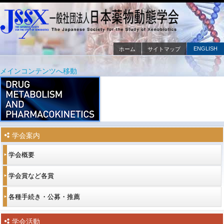
ENGLISH
ホーム
サイトマップ
メインメニュー
メインコンテンツへ移動
サブコンテンツへ移動
学会案内
学会概要
学会賞など各賞
各種手続き・公募・推薦
学会活動