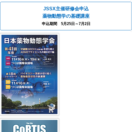
JSSX主催研修会申込
薬物動態学の基礎講座
申込期間 5月25日～7月2日
第41回年会（2026年）
第5回 CoRTIS