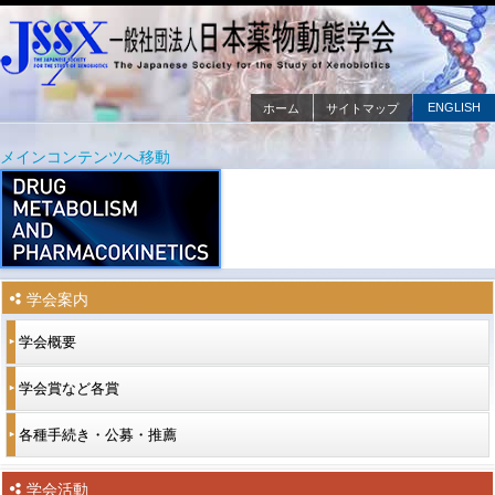
ENGLISH
ホーム
サイトマップ
メインメニュー
メインコンテンツへ移動
サブコンテンツへ移動
学会案内
学会概要
学会賞など各賞
各種手続き・公募・推薦
学会活動