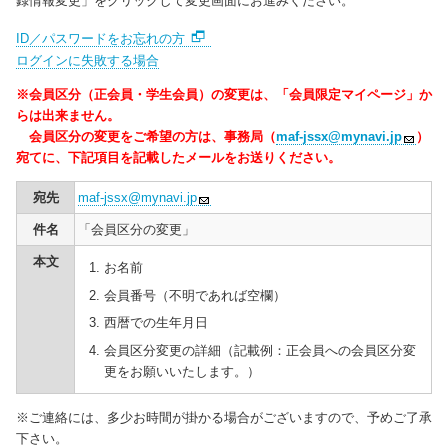
録情報変更」をクリックして変更画面にお進みください。
ID／パスワードをお忘れの方
ログインに失敗する場合
※会員区分（正会員・学生会員）の変更は、「会員限定マイページ」か
らは出来ません。
会員区分の変更をご希望の方は、事務局（
maf-jssx@mynavi.jp
）
宛てに、下記項目を記載したメールをお送りください。
宛先
maf-jssx@mynavi.jp
件名
「会員区分の変更」
本文
お名前
会員番号（不明であれば空欄）
西暦での生年月日
会員区分変更の詳細（記載例：正会員への会員区分変
更をお願いいたします。）
※ご連絡には、多少お時間が掛かる場合がございますので、予めご了承
下さい。