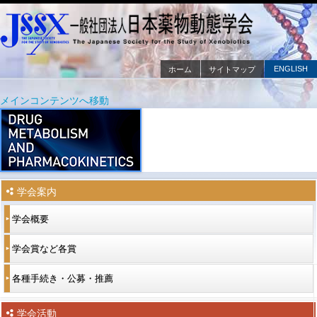
ENGLISH
ホーム
サイトマップ
メインメニュー
メインコンテンツへ移動
サブコンテンツへ移動
学会案内
学会概要
学会賞など各賞
各種手続き・公募・推薦
学会活動