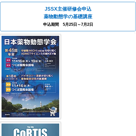
JSSX主催研修会申込
薬物動態学の基礎講座
申込期間 5月25日～7月2日
第41回年会（2026年）
第5回 CoRTIS