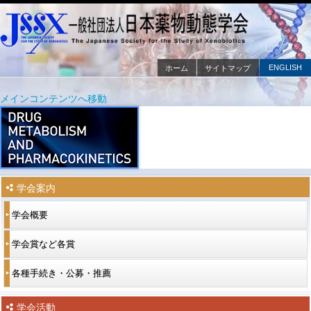
ENGLISH
ホーム
サイトマップ
メインメニュー
メインコンテンツへ移動
サブコンテンツへ移動
学会案内
学会概要
学会賞など各賞
各種手続き・公募・推薦
学会活動