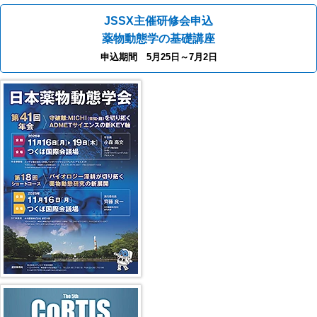
JSSX主催研修会申込
薬物動態学の基礎講座
申込期間 5月25日～7月2日
第40回年会（2025年）
第5回 CoRTIS