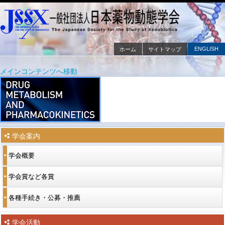
ENGLISH
ホーム
サイトマップ
メインメニュー
メインコンテンツへ移動
サブコンテンツへ移動
学会案内
学会概要
学会賞など各賞
各種手続き・公募・推薦
学会活動