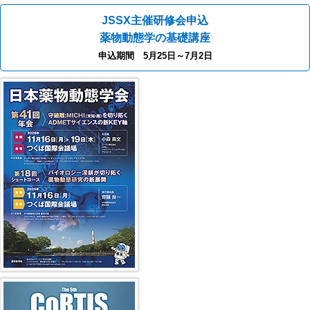
JSSX主催研修会申込
薬物動態学の基礎講座
申込期間 5月25日～7月2日
第41回年会（2026年）
第5回 CoRTIS