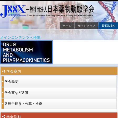
ENGLISH
ホーム
サイトマップ
メインメニュー
メインコンテンツへ移動
サブコンテンツへ移動
学会案内
学会概要
学会賞など各賞
各種手続き・公募・推薦
学会活動