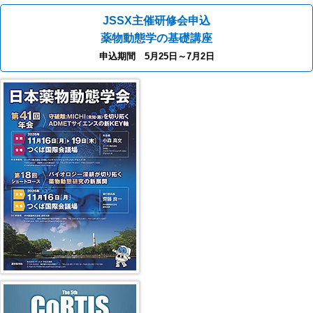
JSSX主催研修会申込
薬物動態学の基礎講座
申込期間 5月25日～7月2日
第41回年会（2026年）
第5回 CoRTIS