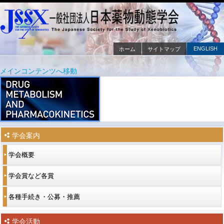
ENGLISH
ホーム
サイトマップ
メインメニュー
メインコンテンツへ移動
サブコンテンツへ移動
学会案内
学会概要
学会賞など各賞
各種手続き・公募・推薦
学会活動