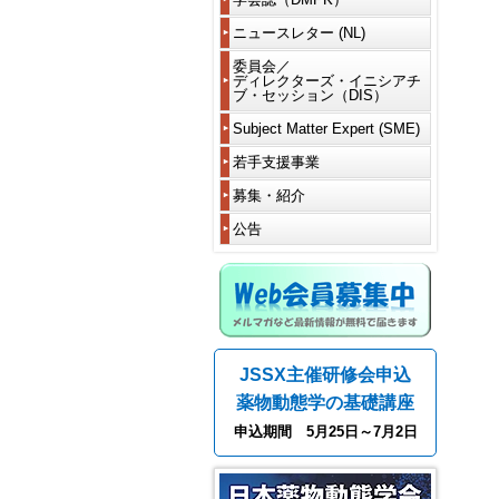
（理
代
賞
賞
員
ワ
写
と
事・
議
受
題
ー
真
は
監
ニュースレター (NL)
員・
ニ
賞
目
休
会
ク
一
事）
フ
ュ
者
一
会・
員
シ
投
覧
投
ェ
ー
現
委員会／
覧
各
海
情
ョ
稿
稿
代
ロ
ス
ディレクターズ・イニシアチ
令
在
種
外
報
ッ
規
さ
議
ブ・セッション（DIS）
ー・
レ
和
の
学
委
在
の
プ
程
れ
員
各
タ
5
委
会
員
住
変
(WS)
る
種
ー
年
員
Subject Matter Expert (SME)
賞
会
届
更
電
方
フ
会
に
度
会
等
シ
子
へ
ェ
員
つ
学
DDS
規
デ
退
若手支援事業
代
過
ョ
投
ロ
い
令
会
過
定
ィ
会
議
去
ー
稿
編
ー
定
て
和
賞
去
Microphys
レ
員
の
募集・紹介
研
ト
集
款･
6、
等
の
system
学
ク
会
推
支
究
コ
委
名
細
ニ
7
各
委
and
会
タ
員
薦
援
者・
公告
ー
員
誉
則
ュ
年
賞
員
iPS
賞
ー
資
事
大
ス
長
会
ー
度
受
会
等
ズ・
格
フ
業
学
(SC)
挨
員
歴
歴
ス
賞
New
推
イ
と
ェ
院
拶
代
代
レ
令
者
活
modality
薦
ニ
休
ロ
過
生
企
賛
の
の
タ
和
動
方
シ
会・
ー
去
募
業
編
助
役
役
ー
2、
令
報
レ
法
ア
海
公
の
集
若
集
会
員
員
一
3
和
告
ギ
テ
外
募
支
手
委
員
一
一
覧
年
4
ュ
DMPK
ィ
在
援
求
交
員
覧
覧
度
年
レ
賞
ブ・
住
会
事
人
流
JSSX主催研修会申込
と
NL
度
ー
セ
届
費
業
募
会
第
過
挨
連
平
学
シ
ッ
に
支
採
集
薬物動態学の基礎講座
18
去
拶
載
成
会
ョ
シ
関
払
用
関
期
の
企
30、
賞
ン
ョ
す
い
者
助
申込期間 5月25日～7月2日
連
会
会
事
画
令
等
ン
る
成
学
長
長
務
和
各
代
(DIS)
細
金
会
挨
挨
局・
編
元
賞
謝・
則
の
第41回年会（2026年）
情
拶
拶
DMPK
集
年
受
毒
紹
報