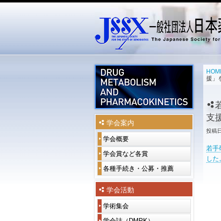
メインメニュー
メインコンテンツへ移動
サブコンテンツへ移動
HOM
援」
支
学会案内
投稿
学会概要
学
会
若手研
概
令
学会賞など各賞
受
した
要
和
賞
6
者
各種手続き・公募・推薦
入
会
年
一
会
長
度
覧
案
挨
学
内
学会活動
拶
会
過
賞
去
賛
学術集会
年
一
役
役
等
の
助
会
覧
員
員・
各
受
会
学会誌（DMPK）
DMPK