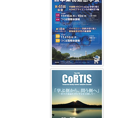
編
委
度
賞
性
介・
第
第
過
集
員
者
そ
過
過
17
5
去
局
長
平
有
の
去
去
期
代
の
挨
成
令
効
他
の
の
会
DMPK
DMPK
拶
28、
和
性・
年
学
長
編
編
29
3
安
広
会
術
挨
集
集
編
年
年
全
告
集
拶
委
委
集
度
度
性
募
過
会
員
員
委
学
集
去
第
長
長
員
平
会
分
の
利
16
挨
挨
成
賞
析・
ワ
益
期
拶
拶
NL
26、
等
イ
ー
相
会
（吉
著
27
各
メ
ク
反
長
成
第
過
作
年
賞
ー
シ
の
挨
浩
3
去
権
度
受
ジ
ョ
開
拶
一）
期
の
に
賞
ン
ッ
示
ニ
ニ
つ
平
者
グ
プ
に
第
第
ュ
ュ
い
成
(WS)
つ
15
4
ー
ー
て
18、
令
Modeling
い
期
代
ス
ス
19
和
and
第5回 CoRTIS
過
て
会
DMPK
レ
レ
Web
年
2
Systems
去
長
編
タ
タ
会
度
年
Pharmaco
の
挨
集
ー
ー
員
度
シ
拶
委
編
編
制
学
ト
ョ
員
集
集
度
会
ラ
ー
第
長
委
委
に
賞
ン
ト
14
挨
員
員
つ
等
ス
コ
期
拶
長
長
い
各
ポ
ー
会
（山
挨
挨
て
賞
ー
ス
長
崎
拶
拶
受
タ
(SC)
挨
浩
賞
ー
拶
史）
第
者
過
2