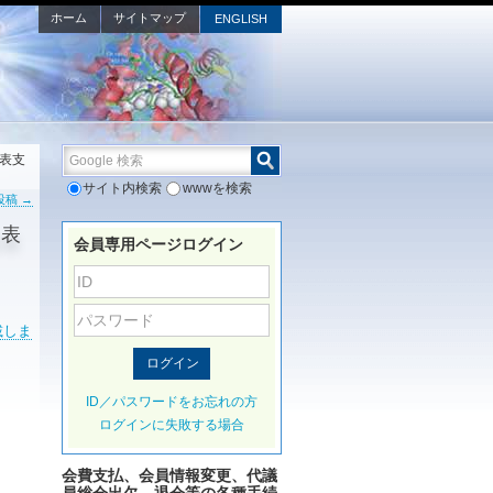
ホーム
サイトマップ
ENGLISH
Google 検索
発表支
サイト内検索
wwwを検索
投稿
→
発表
会員専用ページログイン
載しま
ID／パスワードをお忘れの方
ログインに失敗する場合
会費支払、会員情報変更、代議