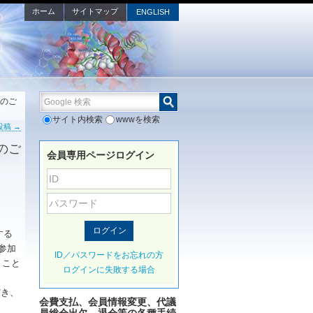
ホーム
サイトマップ
ENGLISH
Google 検索
)開催のご
サイト内検索
wwwを検索
投稿
→
開催のご
会員専用ページログイン
する
参加
ID／パスワードをお忘れの方
くこと
ログインに失敗する場合
だき、
会費支払、会員情報変更、代議