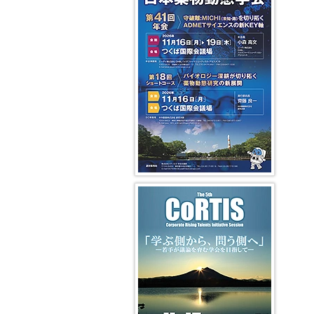
編
委
度
賞
性
介・
第
第
過
集
員
者
そ
過
過
17
5
去
局
長
平
有
の
去
去
期
代
の
挨
成
令
効
他
の
の
会
DMPK
DMPK
拶
28、
和
性・
年
学
長
編
編
29
3
安
広
会
術
挨
集
集
編
年
年
全
告
集
拶
委
委
集
度
度
性
募
過
会
員
員
委
学
集
去
第
長
長
員
平
会
分
の
利
16
挨
挨
成
賞
析・
ワ
益
期
拶
拶
NL
26、
等
イ
ー
相
会
（吉
著
27
各
メ
ク
反
長
成
第
過
作
年
賞
ー
シ
の
挨
浩
3
去
権
度
受
ジ
ョ
開
拶
一）
期
の
に
賞
ン
ッ
示
ニ
ニ
つ
平
者
グ
プ
に
第
第
ュ
ュ
い
成
(WS)
つ
15
4
ー
ー
て
18、
令
Modeling
い
期
代
ス
ス
19
和
and
第5回 CoRTIS
過
て
会
DMPK
レ
レ
Web
年
2
Systems
去
長
編
タ
タ
会
度
年
Pharmaco
の
挨
集
ー
ー
員
度
シ
拶
委
編
編
制
学
ト
ョ
員
集
集
度
会
ラ
ー
第
長
委
委
に
賞
ン
ト
14
挨
員
員
つ
等
ス
コ
期
拶
長
長
い
各
ポ
ー
会
（山
挨
挨
て
賞
ー
ス
長
崎
拶
拶
受
タ
(SC)
挨
浩
賞
ー
拶
史）
第
者
過
2