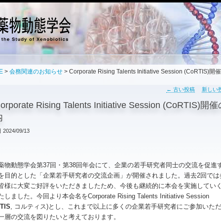
E
>
会務関連のお知らせ
> Corporate Rising Talents Initiative Session (CoRTIS
←
古い投稿
新しい
orporate Rising Talents Initiative Session (CoRTIS)
内
日
2024/09/13
薬物動態学会第37回・第38回年会にて、企業の若手研究者同士の交流を促進
を目的とした「企業若手研究者の交流企画」が開催されました。過去2回では
皆様に大変ご好評をいただきましたため、今後も継続的に本会を実施してい
しました。今回より本会名をCorporate Rising Talents Initiative Session
TIS
, コルティス)とし、これまで以上に多くの企業若手研究者にご参加いた
一層の交流を図りたいと考えております。