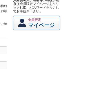
員総会出欠、退会等の各種手続
き
は会員限定マイページをクリ
薬物動
ックしID、パスワードを入力し
くお願
てお手続き下さい。
会員限定
をご希
マイページ