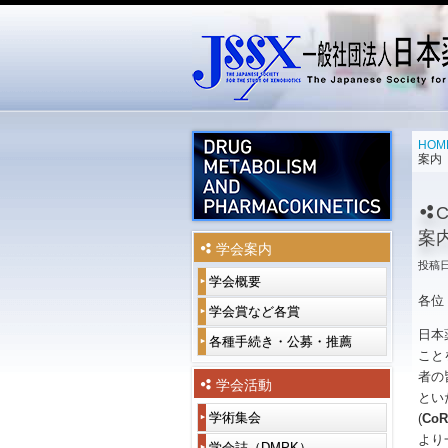
メインメニュー
メインコンテンツへ移動
サブコンテンツへ移動
HOM
案内
C
案
学会案内
投稿
学会概要
学
会
各位
概
令
学会賞など各賞
受
要
和
賞
日本
6
者
各種手続き・公募・推薦
入
会
年
一
こと
会
長
度
覧
案
者の
挨
学
内
学会活動
拶
会
過
といた
賞
去
賛
学術集会
年
(
CoR
一
役
役
等
の
助
会
覧
員
員・
各
受
より
会
学会誌（DMPK）
DMPK