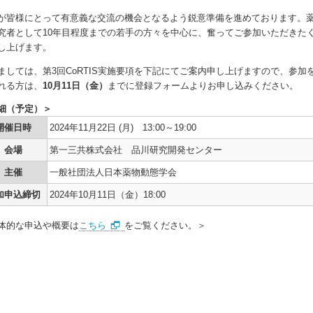
が皆様にとって有意義な交流の機会となるよう鋭意準備を進めております。
究者として10年目程度までの若手の方々を中心に、奮ってご参加いただきた
し上げます。
ましては、第3回CoRTIS実施要項を下記にてご案内申し上げますので、参加
れる方は、
10月11日（金）
までに登録フォームよりお申し込みください。
細（予定）＞
iological
開催日時
2024年11月22日 (月) 13:00～19:00
会場
第一三共株式会社 品川研究開発センター
主催
一般社団法人日本薬物動態学会
加申込締切
2024年10月11日（金）18:00
体的な申込や概要は
こちら
をご覧ください。＞