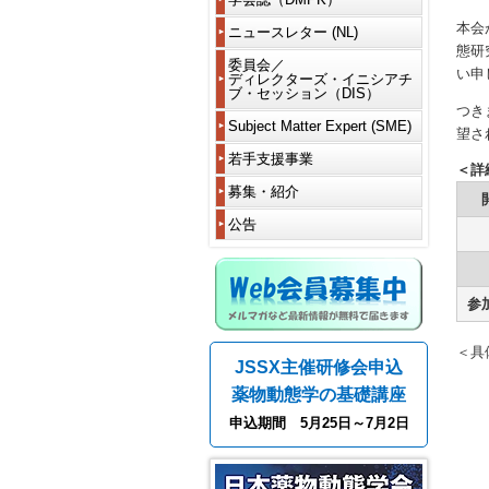
（理
代
賞
賞
員
ワ
写
と
事・
議
受
題
本会
ー
真
は
監
ニュースレター (NL)
員・
ニ
賞
目
休
会
ク
一
事）
フ
ュ
者
一
態研
会・
員
シ
投
覧
投
ェ
ー
現
委員会／
覧
各
海
情
い申
ョ
稿
稿
代
ロ
ス
ディレクターズ・イニシアチ
令
在
種
外
報
ッ
規
さ
議
ブ・セッション（DIS）
ー・
レ
和
の
学
委
在
の
プ
程
れ
員
各
タ
5
委
つき
会
員
住
変
(WS)
る
種
ー
年
員
Subject Matter Expert (SME)
賞
会
届
更
望さ
電
方
フ
会
に
度
会
等
シ
子
へ
ェ
員
つ
学
DDS
規
デ
退
若手支援事業
代
過
ョ
投
ロ
い
令
＜詳
会
過
定
ィ
会
議
去
ー
稿
編
ー
定
て
和
賞
去
Microphys
レ
員
の
募集・紹介
研
ト
集
款･
6、
等
の
system
学
ク
会
推
支
究
コ
委
名
細
ニ
7
各
委
and
会
タ
員
薦
援
者・
公告
ー
員
誉
則
ュ
年
賞
員
iPS
賞
ー
資
事
大
ス
長
会
ー
度
受
会
等
ズ・
格
フ
業
学
(SC)
挨
員
歴
歴
ス
賞
New
推
イ
と
ェ
院
拶
代
代
レ
令
者
活
modality
薦
ニ
休
ロ
過
生
企
賛
の
の
タ
和
動
方
シ
会・
ー
去
募
業
参
編
助
役
役
ー
2、
令
報
レ
法
ア
海
公
の
集
若
集
会
員
員
一
3
和
告
ギ
テ
外
募
支
手
委
員
一
一
覧
年
4
ュ
DMPK
ィ
在
援
求
交
員
覧
＜具
覧
度
年
レ
賞
ブ・
住
会
事
人
流
JSSX主催研修会申込
と
NL
度
ー
セ
届
費
業
募
会
第
過
挨
連
平
学
シ
ッ
に
支
採
集
薬物動態学の基礎講座
18
去
拶
載
成
会
ョ
シ
関
払
用
関
期
の
企
30、
賞
ン
ョ
す
い
者
助
申込期間 5月25日～7月2日
連
会
会
事
画
令
等
ン
る
成
学
長
長
務
和
各
代
(DIS)
細
金
会
挨
挨
局・
編
元
賞
謝・
則
の
第41回年会（2026年）
情
拶
拶
DMPK
集
年
受
毒
紹
報