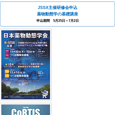
JSSX主催研修会申込
薬物動態学の基礎講座
申込期間 5月25日～7月2日
第41回年会（2026年）
第5回 CoRTIS