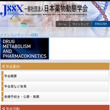
ENGLISH
ホーム
サイトマップ
メインメニュー
メインコンテンツへ移動
サブコンテンツへ移動
学会案内
学会概要
学会賞など各賞
各種手続き・公募・推薦
学会活動