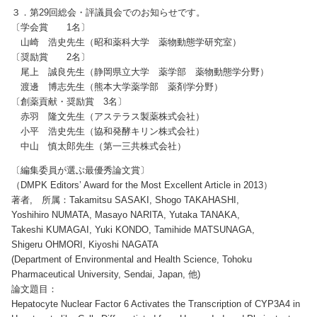
３．第29回総会・評議員会でのお知らせです。
〔学会賞 1名〕
山崎 浩史先生（昭和薬科大学 薬物動態学研究室）
〔奨励賞 2名〕
尾上 誠良先生（静岡県立大学 薬学部 薬物動態学分野）
渡邊 博志先生（熊本大学薬学部 薬剤学分野）
〔創薬貢献・奨励賞 3名〕
赤羽 隆文先生（アステラス製薬株式会社）
小平 浩史先生（協和発酵キリン株式会社）
中山 慎太郎先生（第一三共株式会社）
〔編集委員が選ぶ最優秀論文賞〕
（DMPK Editors’ Award for the Most Excellent Article in 2013）
著者, 所属：Takamitsu SASAKI, Shogo TAKAHASHI,
Yoshihiro NUMATA, Masayo NARITA, Yutaka TANAKA,
Takeshi KUMAGAI, Yuki KONDO, Tamihide MATSUNAGA,
Shigeru OHMORI, Kiyoshi NAGATA
(Department of Environmental and Health Science, Tohoku
Pharmaceutical University, Sendai, Japan, 他)
論文題目：
Hepatocyte Nuclear Factor 6 Activates the Transcription of CYP3A4 in