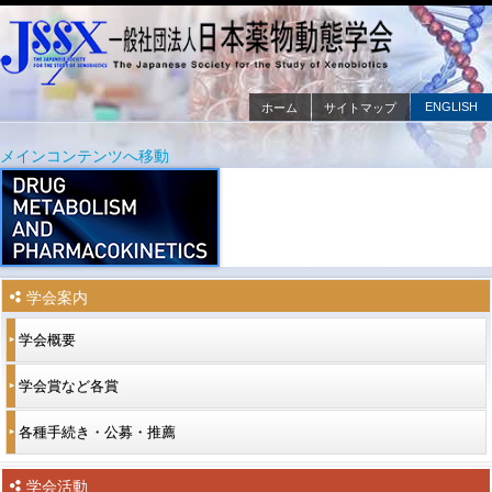
ENGLISH
ホーム
サイトマップ
メインメニュー
メインコンテンツへ移動
サブコンテンツへ移動
学会案内
学会概要
学会賞など各賞
各種手続き・公募・推薦
学会活動