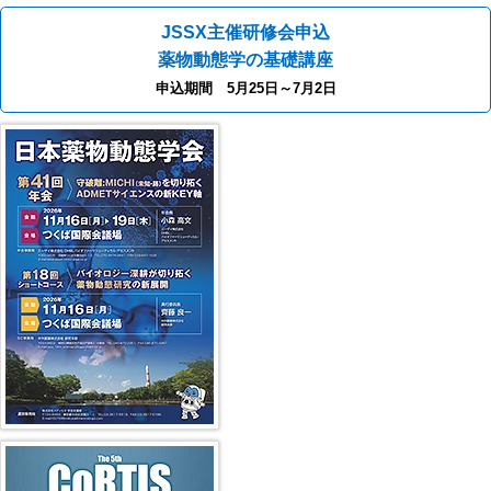
JSSX主催研修会申込
薬物動態学の基礎講座
申込期間 5月25日～7月2日
第41回年会（2026年）
第5回 CoRTIS