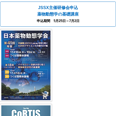
JSSX主催研修会申込
薬物動態学の基礎講座
申込期間 5月25日～7月2日
第40回年会（2025年）
第5回 CoRTIS