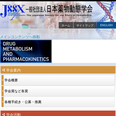
ENGLISH
ホーム
サイトマップ
メインメニュー
メインコンテンツへ移動
サブコンテンツへ移動
学会案内
学会概要
学会賞など各賞
各種手続き・公募・推薦
学会活動