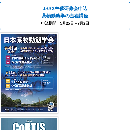
JSSX主催研修会申込
薬物動態学の基礎講座
申込期間 5月25日～7月2日
第41回年会（2026年）
第5回 CoRTIS