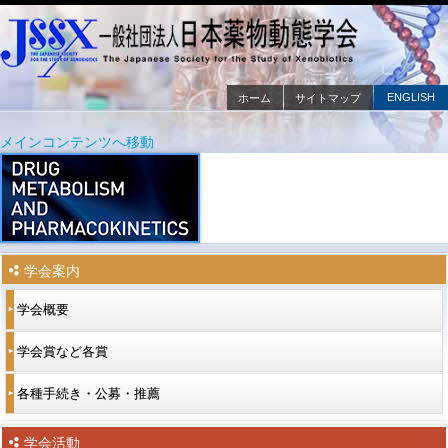
ENGLISH
ホーム
サイトマップ
メインメニュー
メインコンテンツへ移動
サブコンテンツへ移動
学会案内
学会概要
学会賞など各賞
各種手続き・公募・推薦
学会活動