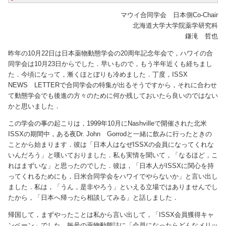
マウイ合同学会 日本側Co-Chair
北海道大学大学院薬学研究科
鎌滝 哲也
昨年の10月22日は日本薬物動態学会の20周年記念年会で，ハワイの合
同学会は10月23日からでした．早いもので，もう半年近くも経ちまし
た．今頃になって，漸くほとぼりも冷めました．丁度，ISSX
NEWS LETTERで合同学会の特集が出るそうですから，それに合わせ
て動態学会でも後進の方々のために何か残しておいたら良いのではない
かと思いました．
この学会の事の起こりは，1999年10月にNashvilleで開催された北米
ISSXの期間中，ある夜Dr. John Gorrodと一緒に飲みに行ったときの
ことから始まります．彼は「日本人はなぜISSXの会員になってくれな
いんだろう」と嘆いておりました．私も実情を聞いて，「なるほど，こ
れはまずいな」と思ったのでした．彼は，「日本人がISSXに関心を持
ってくれるためにも，日米合同学会をハワイでやらないか」と言い出し
ました．私は，「うん，是非やろう」といえる立場ではありませんでし
たから，「日本へ帰ったら相談してみる」と話しました．
帰国して，まずやったことは私から言い出して，「ISSX会員獲得キャ
ンペーン」でした．毎号の薬物動態誌に「会員になったらどんなメリッ