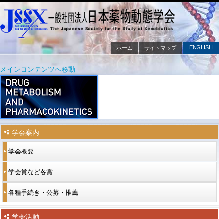
ENGLISH
ホーム
サイトマップ
メインメニュー
メインコンテンツへ移動
サブコンテンツへ移動
学会案内
学会概要
学会賞など各賞
各種手続き・公募・推薦
学会活動