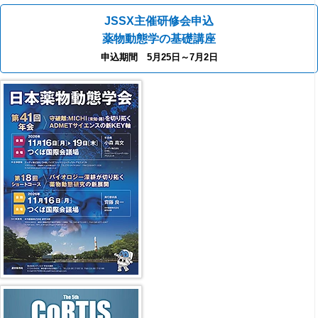
JSSX主催研修会申込
薬物動態学の基礎講座
申込期間 5月25日～7月2日
第41回年会（2026年）
第5回 CoRTIS