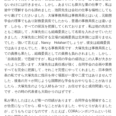
ないわけには行きません．しかし，あまりにも膨大な量の仕事で，私は
途中で理解するのを諦めました．池田先生は会社の仕事を犠牲にしても
やり遂げてくださいました．大塚事務局長は事務局長とはいえ，元動態
学会の理事でもあり財務委員長でしたから，普通の事務局長とは違いま
す．しかも，すべての状況を把握してくれております．私は他の先生方
ともご相談して，大塚先生にも組織委員として名前を入れさせていただ
きました．大塚先生に対応する立場の組織委員は北米側には居りません
でした．強いて言えば，Nancy Holahanでしょうが，彼女は組織委員
ではありませんでした．単なる事務局長です．大塚先生は事務局長とし
ての責務も果たし，組織委員としての責務も負わされました．しかし，
「自画自賛」で恐縮ですが，私は今回の学会の成功はこの人事が大きか
ったように思います．大塚先生は責任感が強く，合同学会の企画や業務
すべてを完全に把握して，それこそ完璧にやってくれました．日本側代
表の私ですら大塚先生に指示を仰ぐ場面が一度や二度ではありませんで
した．後進の方々が同じような国際的な学会をおやりなることがありま
したら，大塚先生のような人材をみつけ，お任せすると成功間違いなし
です．その時の代表者も大助かりのはずです．
私が果たしたほとんど唯一の功績があります．合同学会を開催すること
が合意になってから，様々なことがありました．やりとりがありました
が，どうもちぐはぐなのです．たとえば，CORAシンポジウムという社