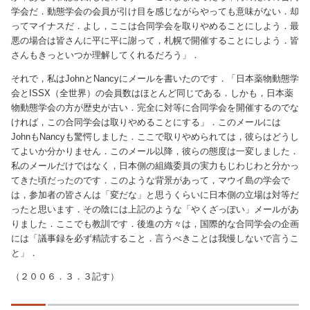
学会だ．動態学会の会員が引け目を感じながらやっても意味がない．却
ってマイナスだ．よし，ここは合同学会を取りやめることにしよう．最
悪の場合は皆さんに平に平に謝って，札幌で開催することにしよう．皆
さんもきっといつか理解してくれるだろう」．
それで，私はJohnとNancyにメールを書いたのです．「日本薬物動態学
会とISSX（全世界）の会員数はほとんど同じである．しかも，日本薬
物動態学会の方が歴史が古い．完全に対等に合同学会を開催するのでな
ければ，この合同学会は取りやめることにする」．このメールには
JohnもNancyも驚愕しました．ここで取りやめられては，彼らはどうし
てよいか分かりません．このメール以降，彼らの態度は一変しました．
私のメールだけではなく，日本側の組織委員の実力もじわじわと分かっ
てきた頃だったのです．このような背景があって，マウイ島の学会で
は，参加者の皆さんは「変だな」と思うくらいに日本側の立場は対等だ
ったと思います．その陰には上記のような「やくざっぽい」メールがあ
りました．ここでも教訓です．後進の方々は，国際的な合同学会の企画
には「議事録を必ず精読すること．言うべきことは我慢しないで言うこ
と」．
（２００６．３．３記す）