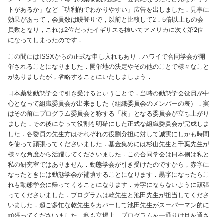
トがあるか」など「功利的でわかりやすい」広告を出しました．見事に
効果があって，会員数は鰻登りで，以前と比較して2．5倍以上もの会
員数となり，これは2位だったイギリスを抜いてアメリカに次ぐ第2位
になってしまったのです．
この間にはISSXからの正式な申し入れもあり，ハワイで合同学会が開
催されることになりました．開催地の決定やその他のことで様々なこと
がありましたが，省略することにいたしましょう．
日本薬物動態学会で引き受けるということで，当時の動態学会役員が中
心となって組織委員会が出来ました（組織委員会のメンバーの表）．実
はその前にプログラム委員会と称する「核」となる委員会が立ち上がり
ました．その後になって役割を明確にした正式な組織委員会が完成しま
した．各委員の先生方はそれぞれの役割分担に対して誠実にしかも時間
を使って頑張ってくださいました．基金集めには杉山先生と千葉先生が
様々な角度から活躍してくださいました．この合同学会は日本側は私と
私の研究室ではありません．動態学会が引き受けたのですから，赤字に
なったときには動態学会が補填することになります．黒字になったらこ
れも動態学会に帰ってくることになります．赤字にならないように頑張
ってくださいました．プログラムは乾先生と池田先生が担当してくださ
いました．超ご多忙な乾先生をカバーして池田先生がスーパーマン的に
頑張ってくださいました．私も立場上，プログラムを一通りは目を通さ