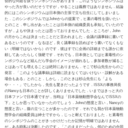
会的な問題を扱うシンポジウムがあります．このようなシンポジウムは
やった方が良いのだそうですが，やることは義務ではありません．結論
的にはこのシンポジウムは日本側の主張で立ち往生にしてしまいまし
た．このシンポジウムではJohnからの提案で，ヒ素の毒性を扱いたい
とのこと．申し出があったことは日本側の組織委員も承知していたので
すが，よもや決まったとは思っておりませんでした．ところが，John
の方からこれは決まったことだと言われました．会議の議事録に書いて
あるというのです．なるほど，良く議事録を読めばそう書いてなくもな
い（明確ではないから）のです．彼はすでに企画の詳細までも誰かに依
頼してあったらしく強硬です．それでも，日本側としてはヒ素毒性のシ
ンポジウムなど組んだら学会のイメージが崩れるし，参加者数が減るこ
とはあっても増えることは絶対にありません．そこで杉山先生からのご
発言．「このような議事録は詳細に読まなくてはいけない・誤解がある
場合もある」とのこと．しかし，このときは杉山先生にも「よも
や・・・」でしたから，先生も驚きだったようです．ISSXの事務局長
のNancyも日本のことが詳しくありませんでした．いまではきっと大の
日本ファンで日本通ですが，当時は「日本薬物動態学会なんてISSXの
下」としか思っていなかったのでしょう．Johnの態度と言い，Nancyの
態度と言い，腹の立つことが多かったのです．それでも我が日本薬物動
態学会の組織委員は紳士ですから，じっと耐えておりました．ヒ素毒性
のシンポジウムのことがきっかけだったか記憶が明確ではありません
が，ある時私は決断したのです．「このままだったら，何のための合同