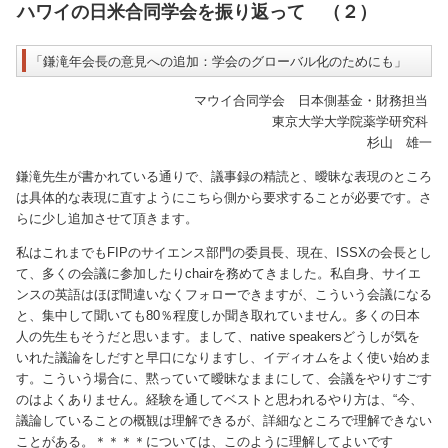
ハワイの日米合同学会を振り返って （２）
「鎌滝年会長の意見への追加：学会のグローバル化のためにも」
マウイ合同学会 日本側基金・財務担当
東京大学大学院薬学研究科
杉山 雄一
鎌滝先生が書かれている通りで、議事録の精読と、曖昧な表現のところ
は具体的な表現に直すようにこちら側から要求することが必要です。さ
らに少し追加させて頂きます。
私はこれまでもFIPのサイエンス部門の委員長、現在、ISSXの会長とし
て、多くの会議に参加したりchairを務めてきました。私自身、サイエ
ンスの英語はほぼ間違いなくフォローできますが、こういう会議になる
と、集中して聞いても80％程度しか聞き取れていません。多くの日本
人の先生もそうだと思います。まして、native speakersどうしが気を
いれた議論をしだすと早口になりますし、イディオムをよく使い始めま
す。こういう場合に、黙っていて曖昧なままにして、会議をやりすごす
のはよくありません。経験を通してベストと思われるやり方は、“今、
議論していることの概観は理解できるが、詳細なところで理解できない
ことがある。＊＊＊＊については、このように理解してよいです