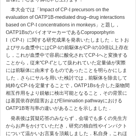
本大会では「Impact of CP-
I
precursors on the
evaluation of OATP1B-mediated drug–drug interactions
based on CP-
I
concentrations in monkeys」と題し，
OATP1BsのバイオマーカーであるCoproporphyrin
I
（CP-
I
）に関する研究成果を発表いたしました．ヒトお
よびサル血漿中にはCP-
I
の前駆体がCP-
I
の10倍以上存在
し，これが血漿中で容易に酸化されてCP-
I
へと変換する
ことから，従来“CP-
I
”として扱われていた定量値が実際
には前駆体に由来するものであったことを明らかにしま
した．さらにサルを用いた検討では，前駆体を除去して
純粋なCP-
I
を定量することで，OATP1Bsを介した薬物間
相互作用をより鋭敏に検出可能となること，その背景に
は基質依存的阻害およびElimination pathwayにおける
OATP1B寄与率の違いがあることを示しました．
発表後は質疑応答のみならず，会場でも多くの先生方
からお声をかけていただき，研究の独自性やインパクト
について温かいお言葉を頂戴しました．私自身，これほ