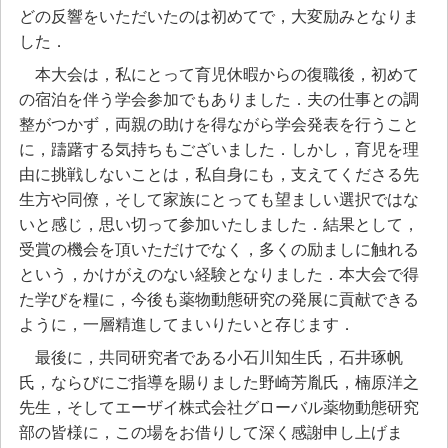
どの反響をいただいたのは初めてで，大変励みとなりま
した．
本大会は，私にとって育児休暇からの復職後，初めて
の宿泊を伴う学会参加でもありました．夫の仕事との調
整がつかず，両親の助けを得ながら学会発表を行うこと
に，躊躇する気持ちもございました．しかし，育児を理
由に挑戦しないことは，私自身にも，支えてくださる先
生方や同僚，そして家族にとっても望ましい選択ではな
いと感じ，思い切って参加いたしました．結果として，
受賞の機会を頂いただけでなく，多くの励ましに触れる
という，かけがえのない経験となりました．本大会で得
た学びを糧に，今後も薬物動態研究の発展に貢献できる
ように，一層精進してまいりたいと存じます．
最後に，共同研究者である小石川知生氏，石井琢帆
氏，ならびにご指導を賜りました野崎芳胤氏，楠原洋之
先生，そしてエーザイ株式会社グローバル薬物動態研究
部の皆様に，この場をお借りして深く感謝申し上げま