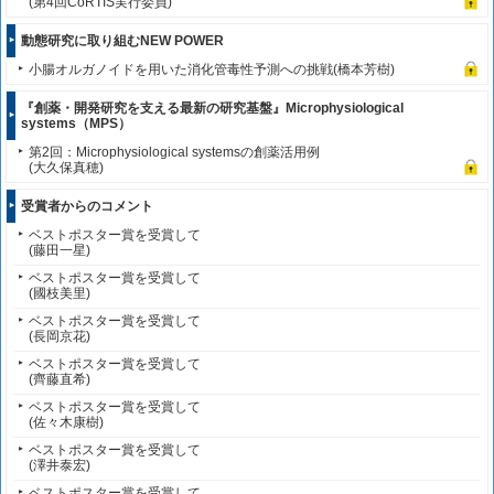
(第4回CoRTIS実行委員)
動態研究に取り組むNEW POWER
小腸オルガノイドを用いた消化管毒性予測への挑戦(橋本芳樹)
『創薬・開発研究を支える最新の研究基盤』Microphysiological
systems（MPS）
第2回：Microphysiological systemsの創薬活用例
(大久保真穂)
受賞者からのコメント
ベストポスター賞を受賞して
(藤田一星)
ベストポスター賞を受賞して
(國枝美里)
ベストポスター賞を受賞して
(長岡京花)
ベストポスター賞を受賞して
(齊藤直希)
ベストポスター賞を受賞して
(佐々木康樹)
ベストポスター賞を受賞して
(澤井泰宏)
ベストポスター賞を受賞して