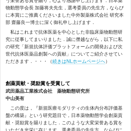
う栄誉ある賞を賜り，心より感謝申し上げます．日本薬
物動態学会長 加藤将夫先生，選考委員の先生方，ならび
に本賞にご推薦くださいました中外製薬株式会社 研究本
部 齋藤良一博士に深く御礼申し上げます．
私はこれまで抗体医薬を中心とした非臨床薬物動態研
究に従事してまいりました．誠に僭越ながら，以下に私
の研究「新規抗体評価プラットフォームの開発および次
世代抗体医薬品創製への貢献」についてご紹介させてい
ただきます．・・・（
続きはNLホームページへ
）
創薬貢献・奨励賞を受賞して
武田薬品工業株式会社 薬物動態研究所
中山美有
この度は，『新規医療モダリティの生体内分布評価基
盤の構築』という研究題目で，日本薬物動態学会創薬貢
献・奨励賞を賜りました．このような大変栄誉ある賞を
いただき光栄に存じます．選考委員の先生方，ならびに