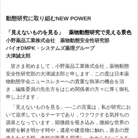
動態研究に取り組むNEW POWER
「見えないものを見る」 薬物動態研究で見える景色
小野薬品工業株式会社 薬物動態安全性研究部
バイオDMPK・システムズ薬理グループ
大津誠太郎
皆さま初めまして．小野薬品工業株式会社，薬物動態
安全性研究部の大津誠太郎と申します．この度は日本薬
物動態学会ニュースレターへの貴重な執筆の機会を頂
き，編集委員の先生方をはじめ関係者の方々に厚く御礼
申し上げます．
「見えないものを見る」──この言葉は，私が研究にお
いて追求しているテーマであり，ワクワクする気持ちの
源泉となっています．顕微鏡を覗き込み，微細な世界の
秘密を解き明かす時や，遺産や建造物に触れ，過去の歴
史をたどる時，未知の世界を探求し，わからないことを