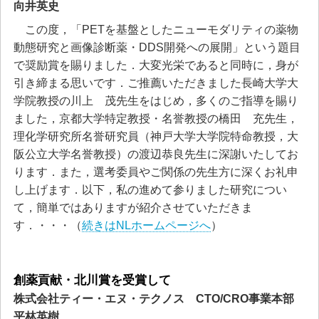
向井英史
この度，「PETを基盤としたニューモダリティの薬物
動態研究と画像診断薬・DDS開発への展開」という題目
で奨励賞を賜りました．大変光栄であると同時に，身が
引き締まる思いです．ご推薦いただきました長崎大学大
学院教授の川上 茂先生をはじめ，多くのご指導を賜り
ました，京都大学特定教授・名誉教授の橋田 充先生，
理化学研究所名誉研究員（神戸大学大学院特命教授，大
阪公立大学名誉教授）の渡辺恭良先生に深謝いたしてお
ります．また，選考委員やご関係の先生方に深くお礼申
し上げます．以下，私の進めて参りました研究につい
て，簡単ではありますが紹介させていただきま
す．・・・（
続きはNLホームページへ
）
創薬貢献・北川賞を受賞して
株式会社ティー・エヌ・テクノス CTO/CRO事業本部
平林英樹