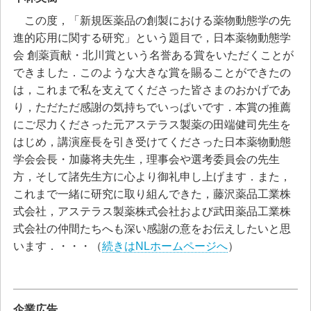
この度，「新規医薬品の創製における薬物動態学の先
進的応用に関する研究」という題目で，日本薬物動態学
会 創薬貢献・北川賞という名誉ある賞をいただくことが
できました．このような大きな賞を賜ることができたの
は，これまで私を支えてくださった皆さまのおかげであ
り，ただただ感謝の気持ちでいっぱいです．本賞の推薦
にご尽力くださった元アステラス製薬の田端健司先生を
はじめ，講演座長を引き受けてくださった日本薬物動態
学会会長・加藤将夫先生，理事会や選考委員会の先生
方，そして諸先生方に心より御礼申し上げます．また，
これまで一緒に研究に取り組んできた，藤沢薬品工業株
式会社，アステラス製薬株式会社および武田薬品工業株
式会社の仲間たちへも深い感謝の意をお伝えしたいと思
います．・・・（
続きはNLホームページへ
）
企業広告