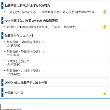
動態研究に取り組むNEW POWER
「見えないものを見る」 薬物動態研究で見える景色(大津誠太郎)
今さら聞けない改変抗体の体内動態研究
第2回：FcRn結合増強改変抗体(山田駿介，原谷健太)
受賞者からのコメント
創薬貢献・奨励賞を受賞して
(永易美穂)
創薬貢献・奨励賞を受賞して
(中山美有)
奨励賞を受賞して
(向井英史)
創薬貢献・北川賞を受賞して
(平林英樹)
DMPK 65に掲載予定の論文一覧
全記事PDF