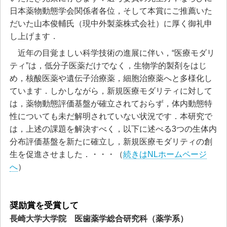
日本薬物動態学会関係者各位，そして本賞にご推薦いた
だいた山本俊輔氏（現中外製薬株式会社）に厚く御礼申
し上げます．
近年の目覚ましい科学技術の進展に伴い，“医療モダリ
ティ”は，低分子医薬だけでなく，生物学的製剤をはじ
め，核酸医薬や遺伝子治療薬，細胞治療薬へと多様化し
ています．しかしながら，新規医療モダリティに対して
は，薬物動態評価基盤が確立されておらず，体内動態特
性についても未だ解明されていない状況です．本研究で
は，上述の課題を解決すべく，以下に述べる3つの生体内
分布評価基盤を新たに確立し，新規医療モダリティの創
生を促進させました．・・・（
続きはNLホームページ
へ
）
奨励賞を受賞して
長崎大学大学院 医歯薬学総合研究科（薬学系）