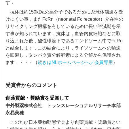
す．
抗体は約150kDaの高分子であるために糸球体濾過を受
けにくい事，またFcRn（neonatal Fc receptor）介在性の
リサイクリング機構を有しているために長い半減期を示
す事が知られています．抗体は，血管内皮細胞などに取
り込まれた後，酸性環境下であるエンドソーム中でFcRn
と結合します．この結合により，ライソソームへの輸送
を回避し，タンパク質分解酵素による分解から保護され
ます．・・・（
続きはNLホームページへ／会員専用
）
受賞者からのコメント
創薬貢献・奨励賞を受賞して
中外製薬株式会社 トランスレーショナルリサーチ本部
永易美穂
このたび日本薬物動態学会より創薬貢献・奨励賞とい