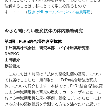
理解することは，私にとって常に心躍るもので
す．・・・（
続きはNLホームページへ／会員専用
）
今さら聞けない改変抗体の体内動態研究
第2回：FcRn結合増強改変抗体
中外製薬株式会社 研究本部 バイオ医薬研究部
DMPKG
山田駿介
原谷健太
こんにちは！前回は「抗体の薬物動態の基礎」につい
てお届けしました．第2回は，「FcRn結合増強改変抗
体」について紹介します．本稿では，FcRn結合増強改変
による半減期延長の研究の歴史，カニクイザルとヒトに
おける半減期延長効果の事例，動物モデルからヒトにお
ける抗体の薬物動態を予測する方法を述べたいと思いま