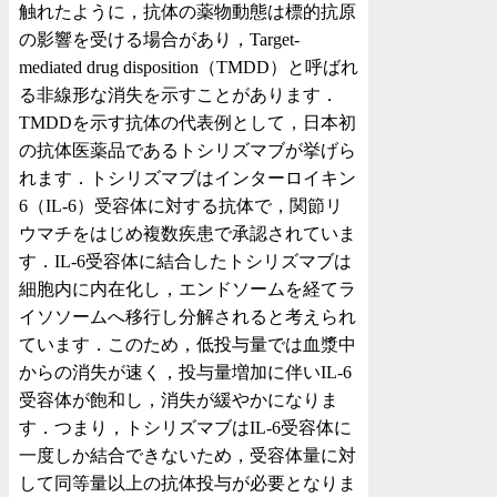
触れたように，抗体の薬物動態は標的抗原
の影響を受ける場合があり，Target-
mediated drug disposition（TMDD）と呼ばれ
る非線形な消失を示すことがあります．
TMDDを示す抗体の代表例として，日本初
の抗体医薬品であるトシリズマブが挙げら
れます．トシリズマブはインターロイキン
6（IL-6）受容体に対する抗体で，関節リ
ウマチをはじめ複数疾患で承認されていま
す．IL-6受容体に結合したトシリズマブは
細胞内に内在化し，エンドソームを経てラ
イソソームへ移行し分解されると考えられ
ています．このため，低投与量では血漿中
からの消失が速く，投与量増加に伴いIL-6
受容体が飽和し，消失が緩やかになりま
す．つまり，トシリズマブはIL-6受容体に
一度しか結合できないため，受容体量に対
して同等量以上の抗体投与が必要となりま